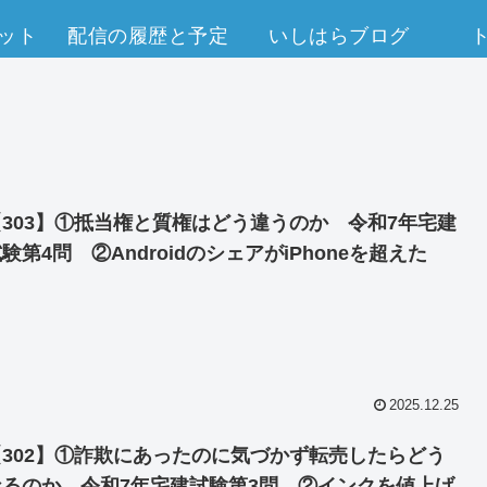
ット
配信の履歴と予定
いしはらブログ
【303】①抵当権と質権はどう違うのか 令和7年宅建
験第4問 ②AndroidのシェアがiPhoneを超えた
2025.12.25
【302】①詐欺にあったのに気づかず転売したらどう
なるのか 令和7年宅建試験第3問 ②インクを値上げ