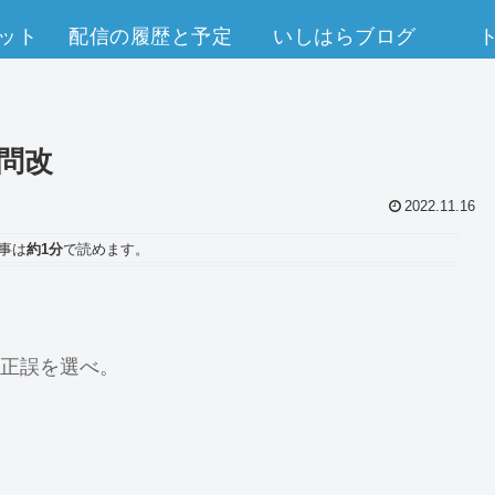
ット
配信の履歴と予定
いしはらブログ
4問改
2022.11.16
事は
約1分
で読めます。
正誤を選べ。