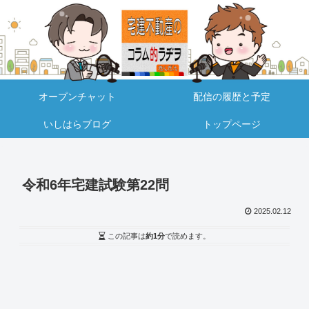
オープンチャット
配信の履歴と予定
いしはらブログ
トップページ
令和6年宅建試験第22問
2025.02.12
この記事は
約1分
で読めます。