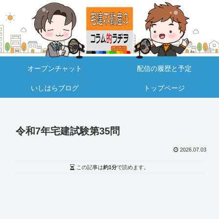
オープンチャット
配信の履歴と予定
いしはらブログ
トップページ
令和7年宅建試験第35問
2026.07.03
この記事は
約1分
で読めます。