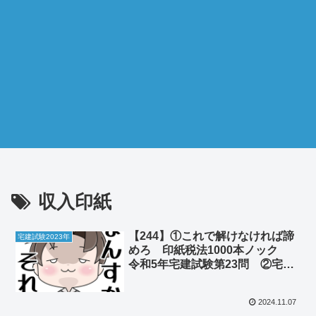
収入印紙
【244】①これで解けなければ諦
宅建試験2023年
めろ 印紙税法1000本ノック
令和5年宅建試験第23問 ②宅建
はテキスト１冊だけで合格できま
す 余計なものは買うな
2024.11.07