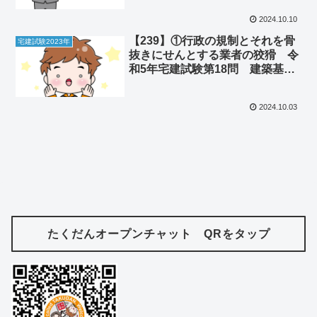
問題はデジタル化による新たな障
2024.10.10
壁だった
【239】①行政の規制とそれを骨
宅建試験2023年
抜きにせんとする業者の狡猾 令
和5年宅建試験第18問 建築基準
法 ②功利主義の繁栄と失敗
2024.10.03
たくだんオープンチャット QRをタップ