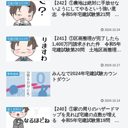
【242】①農地は絶対に手放せな
宅建試験2023年
いようにしてやるという強い意
志 令和5年宅建試験第21問 農
地法 ②コモディティー化は福音
かそれとも悪夢なのか
2024.10.24
【241】①区画整理が完了したら
宅建試験2023年
1,400万円請求された件 令和5年
宅建試験第20問 土地区画整理
法 ②街なかの公園は世代間闘争
の舞台だった
2024.10.17
みんなで2024年宅建試験カウン
事務連絡
トダウン
2024.10.14
【240】①家の周りのハザードマ
盛土規制法
ップを見れば宅建の点数が増え
る 令和5年宅建試験第19問 盛
土規制法 ②川崎市バス乗車拒否