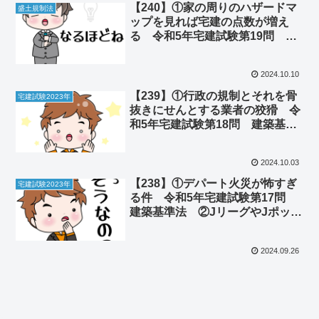
【240】①家の周りのハザードマ
盛土規制法
ップを見れば宅建の点数が増え
る 令和5年宅建試験第19問 盛
土規制法 ②川崎市バス乗車拒否
問題はデジタル化による新たな障
2024.10.10
壁だった
【239】①行政の規制とそれを骨
宅建試験2023年
抜きにせんとする業者の狡猾 令
和5年宅建試験第18問 建築基準
法 ②功利主義の繁栄と失敗
2024.10.03
【238】①デパート火災が怖すぎ
宅建試験2023年
る件 令和5年宅建試験第17問
建築基準法 ②JリーグやJポップ
という言葉のルーツが意外すぎた
2024.09.26