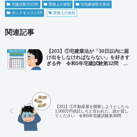
宅建試験2023年
業務上の規制
宅地建物取引業法
ポッドキャストEP
業務上の規制
関連記事
【203】①宅建業法が「30日以内に届
宅建試験2023年
け出をしなければならない」を好きす
ぎる件 令和5年宅建試験第32問 業
務上の規制 ②薬剤師の事をやくざな
医師だと思っていた
【201】①不動産屋を開業しようとしたら
1,000万円供託しろと言われた、誰か貸し
てください 令和5年宅建試験第30問 ②
職権乱用は食堂で頼みまくることだと勘
違いしていた そういう話をします