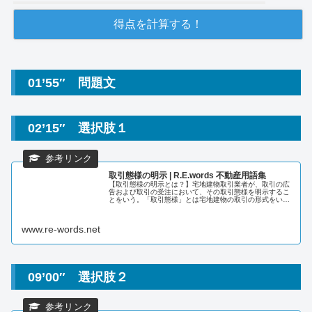
01’55″ 問題文
02’15″ 選択肢１
取引態様の明示 | R.E.words 不動産用語集
【取引態様の明示とは？】宅地建物取引業者が、取引の広
告および取引の受注において、その取引態様を明示するこ
とをいう。「取引態様」とは宅地建物の取引の形式をい
い、1．自己が契約の当事者となる（自己取引）、2．代理
人として契約交渉等に当たる（代理...
www.re-words.net
09’00″ 選択肢２