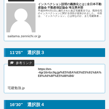
インスペクション説明の義務化とは | 全日本不動
産協会 不動産保証協会 埼玉県本部
平成30年4月1日に施行された改正宅建業法では、既存住宅
のインスペクションに関する項目が追加されました。 今回
は、「インスペクション」とは何なのか、また宅建業者に
義務付けられた「インスペクションの説明」について、詳
しくご説明していきます。 ...
saitama.zennichi.or.jp
11’25″ 選択肢３
https://xn-
-4gr16r4zc9g.jp/%E5%BA%83%E5%91%8A%
E8%A6%8F%E5%88%B6/
宅建勉強.jp
16’30″ 選択肢４