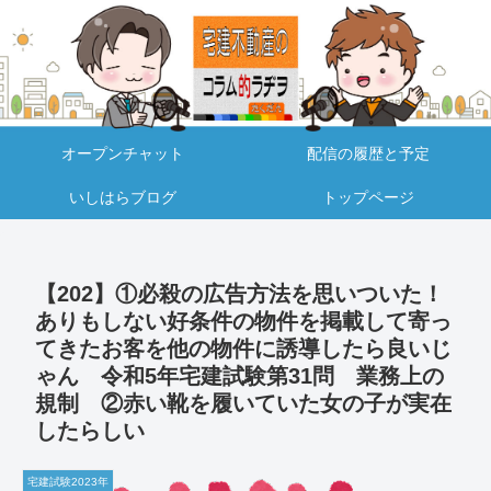
オープンチャット
配信の履歴と予定
いしはらブログ
トップページ
【202】①必殺の広告方法を思いついた！
ありもしない好条件の物件を掲載して寄っ
てきたお客を他の物件に誘導したら良いじ
ゃん 令和5年宅建試験第31問 業務上の
規制 ②赤い靴を履いていた女の子が実在
したらしい
宅建試験2023年