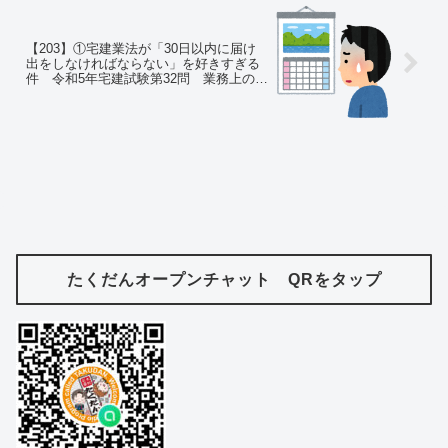
【203】①宅建業法が「30日以内に届け
出をしなければならない」を好きすぎる
件 令和5年宅建試験第32問 業務上の規
制 ②薬剤師の事をやくざな医師だと思
っていた
たくだんオープンチャット QRをタップ