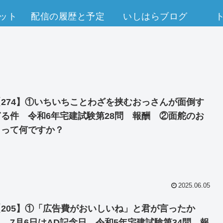
ット
配信の履歴と予定
いしはらブログ
【274】①いちいちことわざを挟むおっさんが面倒す
ぎる件 令和6年宅建試験第28問 報酬 ②面舵のお
もって何ですか？
2025.06.05
【205】①「広告費がおいしいね」と君が言ったか
ら 7月6日はAD記念日 令和5年宅建試験第34問 報