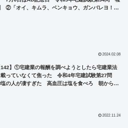
酬 ②「オイ、キムラ、ベンキョウ、ガンバレヨ！」
マッチョ外国人応援メッセージ動画がはらむ問題
2024.02.08
【142】①宅建業の報酬を調べようとしたら宅建業法
に載っていなくて焦った 令和4年宅建試験第27問
②塩の人が凄すぎた 高血圧は塩を食べろ 朝から塩
水を飲め
2022.11.24