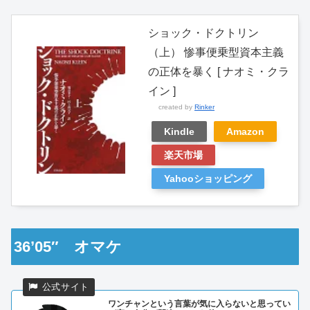
ショック・ドクトリン
（上） 惨事便乗型資本主義
の正体を暴く [ ナオミ・クラ
イン ]
created by
Rinker
Kindle
Amazon
楽天市場
Yahooショッピング
36’05″ オマケ
ワンチャンという言葉が気に入らないと思ってい