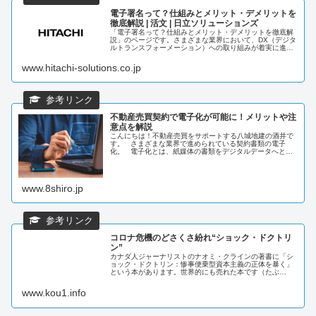
電子署名って？仕組みとメリット・デメリットを
徹底解説 | 活文 | 日立ソリューションズ
「電子署名って？仕組みとメリット・デメリットを徹底解
説」のページです。さまざまな業界において、DX（デジタ
ルトランスフォーメーション）への取り組みが着実に進ん
でいる今、電子署名を導入する企業もどんどん増えていま
す。本コラムでは、電子署名の仕...
www.hitachi-solutions.co.jp
不動産売買契約で電子化が可能に！メリットや注
意点を解説
こんにちは！不動産売買をサポートする八城地建の酒井で
す。 さまざまな業界で進められている契約書類の電子
化。 電子化とは、紙媒体の書類をデジタルデータへと変
換することを指しま...
www.8shiro.jp
コロナ危機のどさくさ紛れ“ショック・ドクトリ
ン”
カナダ人ジャーナリストのナオミ・クラインの著書に「シ
ョック・ドクトリン：惨事便乗型資本主義の正体を暴く」
という本があります。世界的にも売れた本です（たぶ
ん）。新自由主義をリードしてきたマネタリズムの主唱者
のミルトン・フリードマンは、2005...
www.kou1.info