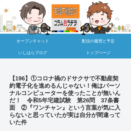
オープンチャット
配信の履歴と予定
いしはらブログ
トップページ
【196】①コロナ禍のドサクサで不動産契
約電子化を進めるんじゃない！俺はパーソ
ナルコンピューターを使ったことが無いん
だ！ 令和5年宅建試験 第26問 37条書
面 ②『ワンチャン』という言葉が気に入
らないと思っていたが実は自分が間違って
いた件