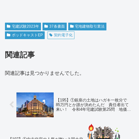
宅建試験2023年
37条書面
宅地建物取引業法
ポッドキャストEP
契約電子化
関連記事
関連記事は見つかりませんでした。
【195】①銀座の土地はハガキ一枚分で
85万円とか誰が決めたんだ 責任者出て
来い！ 令和4年宅建試験第25問 地価公
示法 ② 孫正義が利回りの低いティファ
ニー銀座ビルを購入した納得の理由