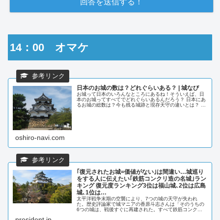
14：00 オマケ
日本のお城の数は？どれぐらいある？ | 城なび
お城って日本のいろんなところにあるね！そういえば、日
本のお城ってすべてでどれぐらいあるんだろう？ 日本にあ
るお城の総数は？今も残る城跡と現存天守の違いとは？ ま
ず、お城とは何を指すのか、「お城」とは、日本の歴史に
おいて、戦国大名や領主が軍事
oshiro-navi.com
｢復元されたお城=価値がない｣は間違い…城巡り
をする人に伝えたい｢鉄筋コンクリ造の名城｣ラン
キング 復元度ランキング3位は福山城､2位は広島
城､1位は…
太平洋戦争末期の空襲により、7つの城の天守が失われ
た。歴史評論家で城マニアの香原斗志さんは「そのうちの
6つの城は、戦後すぐに再建された。すべて鉄筋コンクリ
ート造ながら、旧観をほぼ忠実に再現している城もある」
president.jp