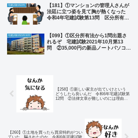
【181】①マンションの管理人さんが
宅建試験2022年
法廷に立つ姿を見て胸が熱くなった
令和4年宅建試験第13問 区分所有
法 ②ミスを許さない社会が非効率の
原因だった
【099】①区分所有法から1問出題さ
宅建試験2021年10月
れるぞ 宅建試験2021年10月第13
問 ②35,000円の新品ノートパソコン
を買って大満足
【258】①新しい家主が出ていけという
どうしたら良いんだ 令和6年宅建試験第
12問 ②法律文章が難しいのには理由が
あった
【260】①土地を買ったら買戻特約がつい
ていた 騙されたのか 令和6年宅建試験