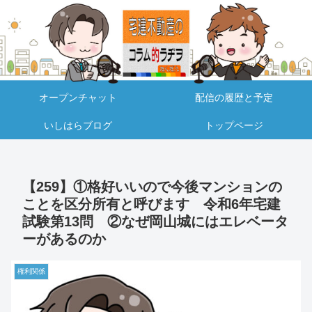
オープンチャット
配信の履歴と予定
いしはらブログ
トップページ
【259】①格好いいので今後マンションの
ことを区分所有と呼びます 令和6年宅建
試験第13問 ②なぜ岡山城にはエレベータ
ーがあるのか
権利関係