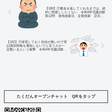
【180】①敷金を返してくれるまでは、絶
対に明渡ししたくない 令和4年宅建試験
第12問 借地借家法 定期借家 ②京都
人風にエレガントに毒を吐きたい
【182】①保管しておく自信が無いので登
記識別情報を通知しないでと言う人が一
定数いるという衝撃 令和4年宅建試験第
14問 不動産登記法 ②ビアホールで飲
んで、アルプス山脈見て、生ハム工場で
ワインを飲む海外視察最高
たくだんオープンチャット QRをタップ