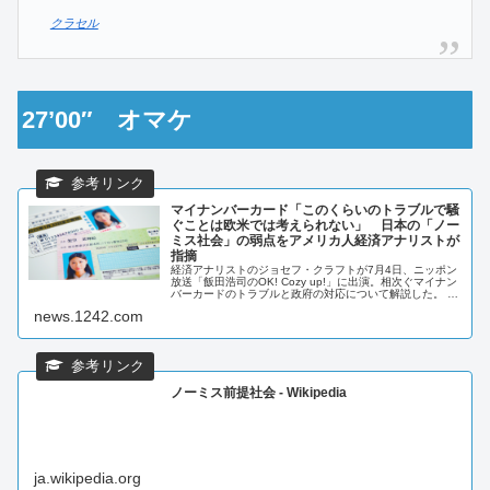
クラセル
27’00″ オマケ
マイナンバーカード「このくらいのトラブルで騒
ぐことは欧米では考えられない」 日本の「ノー
ミス社会」の弱点をアメリカ人経済アナリストが
指摘
経済アナリストのジョセフ・クラフトが7月4日、ニッポン
放送「飯田浩司のOK! Cozy up!」に出演。相次ぐマイナン
バーカードのトラブルと政府の対応について解説した。 河
野大臣の発言をめぐり、松野官房長官がマイナカード...
news.1242.com
ノーミス前提社会 - Wikipedia
ja.wikipedia.org