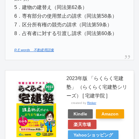
5．建物の建替え（同法第62条）
6．専有部分の使用禁止の請求（同法第58条）
7．区分所有権の競売の請求（同法第59条）
8．占有者に対する引渡し請求（同法第60条）
R.E.words 不動産用語集
2023年版 「らくらく宅建
塾」 （らくらく宅建塾シリ
ーズ） [ 宅建学院 ]
created by
Rinker
Kindle
Amazon
楽天市場
Yahooショッピング