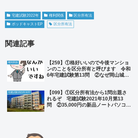
宅建試験2022年
権利関係
区分所有法
ポッドキャストEP
区分所有法
関連記事
【259】①格好いいので今後マンショ
権利関係
ンのことを区分所有と呼びます 令和
6年宅建試験第13問 ②なぜ岡山城に
はエレベーターがあるのか
【099】①区分所有法から1問出題さ
宅建試験2021年10月
れるぞ 宅建試験2021年10月第13
問 ②35,000円の新品ノートパソコン
を買って大満足