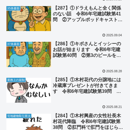
【287】①ドラえもんと全く関係
35条書面
のない話 令和6年宅建試験第41
問 ②アップルポッドキャストの
レビュー紹介
2025.09.04
【286】①キボさんとイッシーの
37条書面
お話が始まります 令和6年宅建
試験第40問 ②第3のビールを10
ケース買う姿に震えた件
2025.08.28
【285】①木村花代の分譲地には
業務上の規制
冷蔵庫プレゼントが付きてきま
す 令和6年宅建試験第39問 ②
ヒロシという男の物語
2025.08.21
【284】①木村興産の女性社長木
宅地建物取引業法
村花代降臨 令和6年宅建試験第
38問 ②肛門科で肛門をほじられ