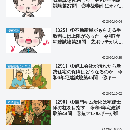
る重説を体感しろ 令和7年宅建
試験第27問 ②事故物件にオバケ
は出るのか
2026.06.04
【325】①不動産屋がもらえる手
報酬関連
数料には上限があった 令和7年
宅建試験第26問 ②ボッチが大人
数の飲み会を乗り越える方法
2026.05.28
【291】①施工会社が潰れたら新
宅地建物取引業法
築住宅の保障はどうなるのか 令
和6年宅建試験第45問 ②キープ
ボトルは法律で持ち帰りが禁止さ
れていた
2025.10.02
【290】①竈門キム治郎は宅建士
37条書面
隊の柱を目指す 令和6年宅建試
験第44問 ②魚アレルギーが増え
た意外すぎる理由
2025.09.25