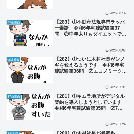
た話
2025.08.14
【283】①不動産法規専門ラッパ
35条書面
ー爆誕 令和6年宅建試験第37
問 ②中年太りもダイエットで改
善できる
2025.08.07
【282】①ついに木村社長がシノ
保証協会
ギを変えるようです 令和6年宅
建試験第36問 ②エコノミークラ
スより安い席ができたらしい
2025.07.31
【281】①キムラ地所がデジタル
37条書面
契約を導入しようとしています
令和6年宅建試験第35問 ②7月5
日に日本は終わったのか
2025.07.24
【280】①木村社長が暴露系
8種制限