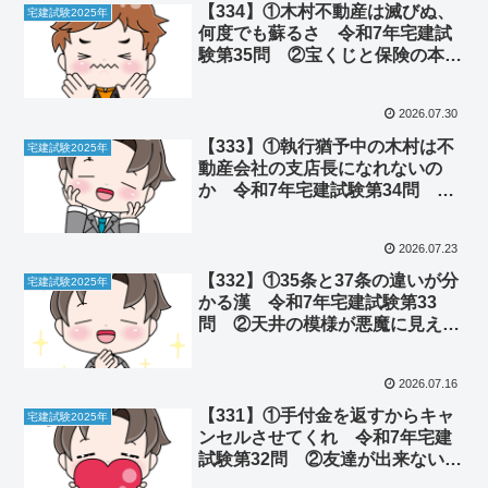
【334】①木村不動産は滅びぬ、
宅建試験2025年
何度でも蘇るさ 令和7年宅建試
験第35問 ②宝くじと保険の本質
は同じだった
2026.07.30
【333】①執行猶予中の木村は不
宅建試験2025年
動産会社の支店長になれないの
か 令和7年宅建試験第34問 ②
ツアー会社のルーツは禁酒運動に
あった
2026.07.23
【332】①35条と37条の違いが分
宅建試験2025年
かる漢 令和7年宅建試験第33
問 ②天井の模様が悪魔に見える
のはなぜなのか
2026.07.16
【331】①手付金を返すからキャ
宅建試験2025年
ンセルさせてくれ 令和7年宅建
試験第32問 ②友達が出来ない理
由がついに判明した