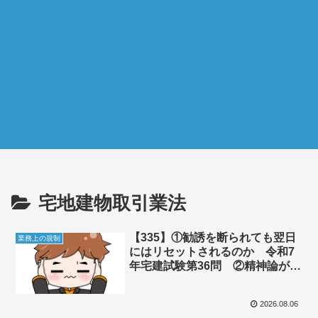
宅地建物取引業法
【335】①勧誘を断られても翌日
業務上の規制
にはリセットされるのか 令和7
年宅建試験第36問 ②精神論が組
織を破滅させる
2026.08.06