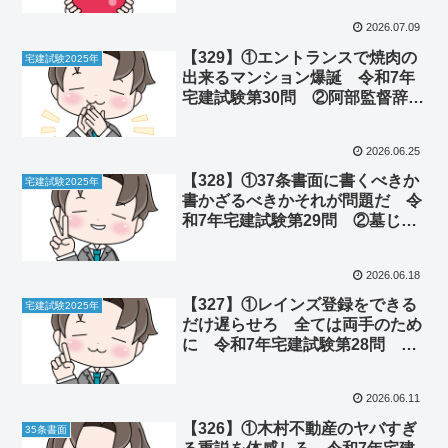
2026.07.09
【329】①エントランスで焼肉の
宅建試験2025年
出来るマンション爆誕 令和7年
宅建試験第30問 ②阿部監督辞任
はAIの暴走なのか
2026.06.25
【328】①37条書面に書くべきか
宅建試験2025年
書かざるべきかそれが問題だ 令
和7年宅建試験第29問 ②墓じま
いで寺がピンチ
2026.06.18
【327】①レインズ登録をできる
宅建試験2025年
だけ遅らせろ 全ては両手のため
に 令和7年宅建試験第28問 ②
ビジネスマンの最後のサンクチュ
アリ『日当』がピンチ
2026.06.11
【326】①木村不動産のヤバすぎ
35条書面