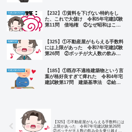
自動運転装置だった
【232】①賃料を下げない特約をし
宅建試験2023年
た、これで大儲け 令和5年宅建試験
第11問 借地権 ②なぜ昭和はこん
なにも近く感じるのか
【325】①不動産屋がもらえる手数料
報酬関連
には上限があった 令和7年宅建試験
第26問 ②ボッチが大人数の飲み会
を乗り越える方法
【185】①既存不適格建築物という言
宅建試験2022年
葉が格好良すぎて痺れた 令和4年宅
建試験第17問 建築基準法 ②給料
が上がらない日本特有の理由
【325】①不動産屋がもらえる手数料には
上限があった 令和7年宅建試験第26問
②ボッチが大人数の飲み会を乗り越える