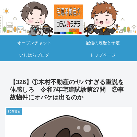
オープンチャット
配信の履歴と予定
いしはらブログ
トップページ
【326】①木村不動産のヤバすぎる重説を
体感しろ 令和7年宅建試験第27問 ②事
故物件にオバケは出るのか
35条書面