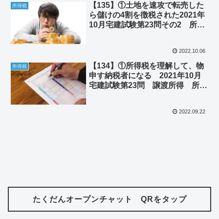
【135】①土地を速攻で転売した
所得税
ら儲けの4割を徴税された2021年
10月宅建試験第23問その2 所得
税 ②デカくなりすぎた御神木は
タチが悪かった
2022.10.06
【134】①所得税を理解して、物
所得税
申す納税者になる 2021年10月
宅建試験第23問 譲渡所得 所得
税 ②甲子園と戊辰戦争には意外
な共通点があった
2022.09.22
たくだんオープンチャット QRをタップ