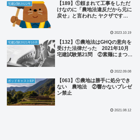
【189】①頼まれて工事をしただ
宅建試験2022年
けなのに「農地法違反だから元に
戻せ」と言われた ヤクザです
か？ 令和4年宅建試験第21問
農地法 ②若者に使われるとムカ
2023.10.19
つく言葉
【132】①農地法はGHQの意向を
宅建試験2021年10月
受けた法律だった 2021年10月
宅建試験第21問 ②素麺にまつわ
る悲しい記憶 ゴミ屋敷には友達
を呼べなかった
2022.09.08
【063】①農地は勝手に処分でき
ポッドキャストEP
ない 農地法 ②響かないプレゼ
ン禁止
2021.08.12