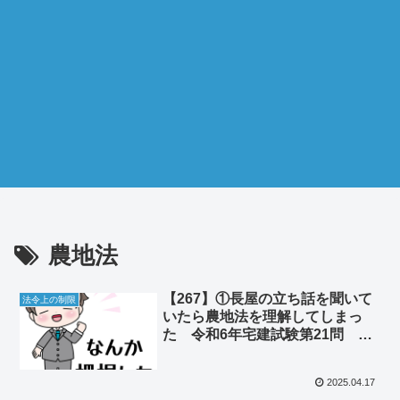
農地法
【267】①長屋の立ち話を聞いて
法令上の制限
いたら農地法を理解してしまっ
た 令和6年宅建試験第21問 ②
チャットGPTと話す時に敬語は必
要なのか
2025.04.17