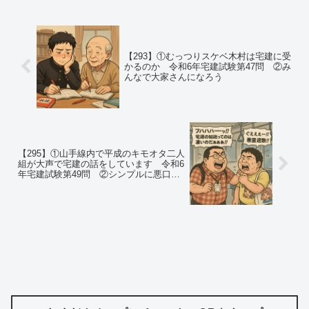
【293】①むっつりスケベ木村は宅建に受
かるのか 令和6年宅建試験第47問 ②み
んなで大家さんになろう
【295】①山手線内で平成のキモオタ二人
組が大声で宅建の話をしています 令和6
年宅建試験第49問 ②シンプルに悪口を
言ったら侮辱罪で罰金を取られた