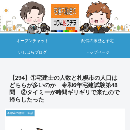
オープンチャット
配信の履歴と予定
いしはらブログ
トップページ
【294】①宅建士の人数と札幌市の人口は
どちらが多いのか 令和6年宅建試験第48
問 ②タイミーが時間ギリギリで来たので
帰らしたった
不動産の需給・統計