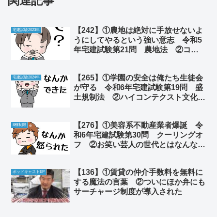
関連記事
【242】①農地は絶対に手放せないよ
宅建試験2023年
うにしてやるという強い意志 令和5
年宅建試験第21問 農地法 ②コモ
ディティー化は福音かそれとも悪夢な
のか
【265】①学園の安全は俺たち生徒会
宅建試験2024年
が守る 令和6年宅建試験第19問 盛
土規制法 ②ハイコンテクスト文化と
は何なのか
【276】①美容系不動産業者爆誕 令
8種制限
和6年宅建試験第30問 クーリングオ
フ ②お笑い芸人の世代とはなんなの
か
【136】①賃貸の仲介手数料を無料に
ポッドキャストEP
する魔法の言葉 ②ついにほか弁にも
サーチャージ制度が導入された