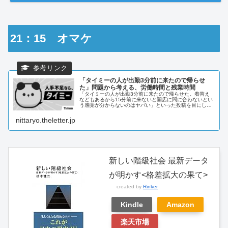
21：15 オマケ
「タイミーの人が出勤3分前に来たので帰らせ
た」問題から考える、労働時間と残業時間
「タイミーの人が出勤3分前に来たので帰らせた。着替え
などもあるから15分前に来ないと開店に間に合わないとい
う感覚が分からないのはヤバい」といった投稿を目にし
た。しかし経営者がそのような感覚であるからこそバイト
が集まらないのであり、そのままで...
nittaryo.theletter.jp
新しい階級社会 最新データ
が明かす<格差拡大の果て>
created by
Rinker
Kindle
Amazon
楽天市場