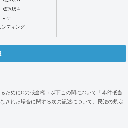
0″ 選択肢４
 オマケ
″ エンディング
戦
するためにCの抵当権（以下この問において「本件抵当
なされた場合に関する次の記述について、民法の規定