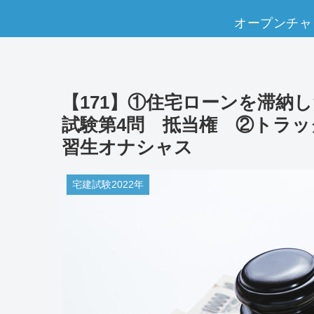
オープンチャ
【171】①住宅ローンを滞納
試験第4問 抵当権 ②トラ
習生オナシャス
宅建試験2022年