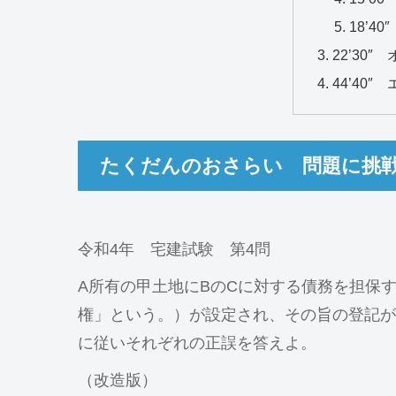
18’4
22’30″
44’40
たくだんのおさらい 問題に挑
令和4年 宅建試験 第4問
A所有の甲土地にBのCに対する債務を担保
権」という。）が設定され、その旨の登記が
に従いそれぞれの正誤を答えよ。
（改造版）