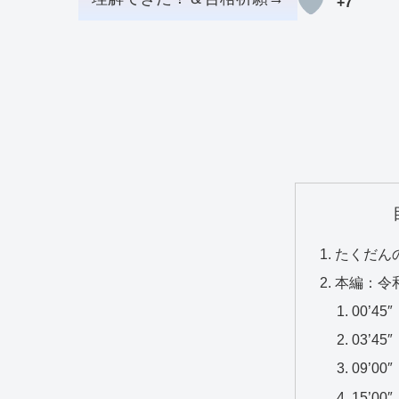
+7
たくだん
本編：令
00’4
03’4
09’0
15’0