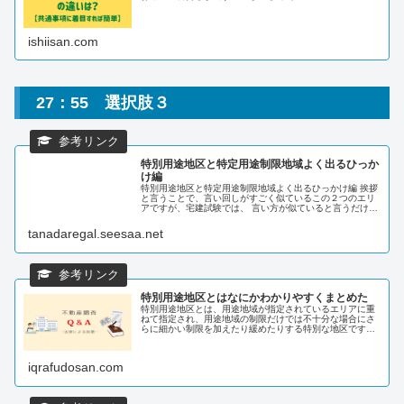
ishiisan.com
27：55 選択肢３
特別用途地区と特定用途制限地域よく出るひっか
け編
特別用途地区と特定用途制限地域よく出るひっかけ編 挨拶
と言うことで、言い回しがすごく似ているこの２つのエリ
アですが、宅建試験では、 言い方が似ていると言うだけ
で、ひっかけ問題によく使われます。 ただこの２つのエリ
ア、名前が似ているだけで全...
tanadaregal.seesaa.net
特別用途地区とはなにかわかりやすくまとめた
特別用途地区とは、用途地域が指定されているエリアに重
ねて指定され、用途地域の制限だけでは不十分な場合にさ
らに細かい制限を加えたり緩めたりする特別な地区です。
ここでは特別用途地区とはなにか、また調査方法につい
て、大阪市の特別用途地区である工業...
iqrafudosan.com