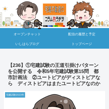
オープンチャット
配信の履歴と予定
いしはらブログ
トップページ
【236】①宅建試験の王道引掛けパターン
を公開する 令和5年宅建試験第15問 都
市計画法 ②ユートピアがディストピアな
ら ディストピアはまたユートピアなのか
宅建試験2023年