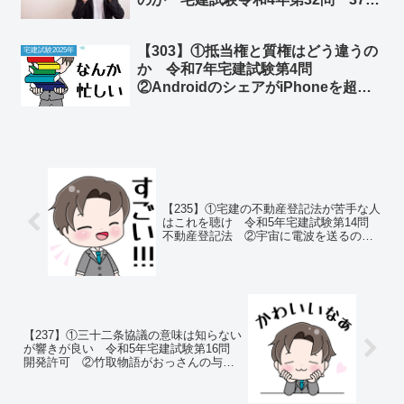
書面 ②キン肉マン作者ゆでたまごの
ウィキペディアが面白すぎる件
【303】①抵当権と質権はどう違うの
宅建試験2025年
か 令和7年宅建試験第4問
②AndroidのシェアがiPhoneを超え
た
【235】①宅建の不動産登記法が苦手な人
はこれを聴け 令和5年宅建試験第14問
不動産登記法 ②宇宙に電波を送るのは
危険な行為だった
【237】①三十二条協議の意味は知らない
が響きが良い 令和5年宅建試験第16問
開発許可 ②竹取物語がおっさんの与太
話過ぎる件