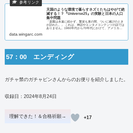
天国のような環境で暮らすネズミたちはやがて絶
滅する！？『Universe25』の実験と日本の人口
集中問題
「楽園は永遠に続かず、繁栄も束の間、ついに滅びのとき
が訪れた。」 これは、神話やエンタメコンテンツの話では
ありません。1960年代から70年代にかけて、アメリカの
動物行動学者ジョン.B.カルフーン博士…
data.wingarc.com
57：00 エンディング
ガチャ禁のガチャピンさんからのお便りを紹介しました。
収録日：2024年8月24日
+17