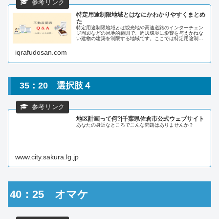
特定用途制限地域とはなにかわかりやすくまとめ
た
特定用途制限地域とは観光地や高速道路のインターチェン
ジ周辺などの局地的範囲で、周辺環境に影響を与えかねな
い建物の建築を制限する地域です。ここでは特定用途制限
地域とはなにか、またその制限内容について、北海道ニセ
コ町の例からわかりやすく説明して...
iqrafudosan.com
35：20 選択肢４
地区計画って何?|千葉県佐倉市公式ウェブサイト
あなたの身近なところでこんな問題はありませんか？
www.city.sakura.lg.jp
40：25 オマケ