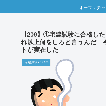
オープンチャ
【209】①宅建試験に合格し
れ以上何をしろと言うんだ 令
トが実在した
宅建試験2023年