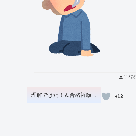
この記
+13