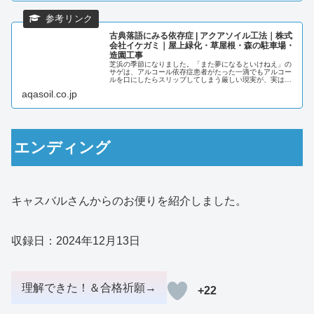
古典落語にみる依存症 | アクアソイル工法｜株式
会社イケガミ｜屋上緑化・草屋根・森の駐車場・
造園工事
芝浜の季節になりました。「また夢になるといけねえ」の
サゲは、アルコール依存症患者がたった一滴でもアルコー
ルを口にしたらスリップしてしまう厳しい現実が、実は古
い時代から認識されていた証ではないのか、最近そんなこ
aqasoil.co.jp
とを考えます。「文七元結」の.....
エンディング
キャスバルさんからのお便りを紹介しました。
収録日：2024年12月13日
+22