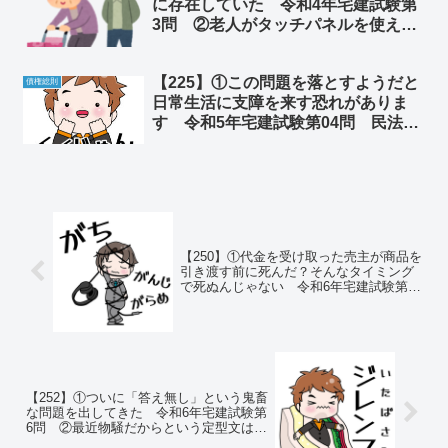
に存在していた 令和4年宅建試験第
3問 ②老人がタッチパネルを使えな
いのは誰の責任なのか
【225】①この問題を落とすようだと
債権総則
日常生活に支障を来す恐れがありま
す 令和5年宅建試験第04問 民法
相殺 ②砂糖は神からの贈り物か そ
れとも悪魔の罠なのか
【250】①代金を受け取った売主が商品を
引き渡す前に死んだ？そんなタイミング
で死ぬんじゃない 令和6年宅建試験第04
問 民法 売買契約 ②胃カメラ大腸カ
メラ壮絶体験記
【252】①ついに「答え無し」という鬼畜
な問題を出してきた 令和6年宅建試験第
6問 ②最近物騒だからという定型文は間
違っていた