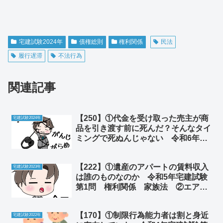
宅建試験2024年
債権総則
権利関係
民法
履行遅滞
不法行為
関連記事
【250】①代金を受け取った売主が商
宅建試験2024年
品を引き渡す前に死んだ？そんなタイ
ミングで死ぬんじゃない 令和6年宅
建試験第04問 民法 売買契約 ②
胃カメラ大腸カメラ壮絶体験記
【222】①遺産のアパートの賃料収入
宅建試験2023年
は誰のものなのか 令和5年宅建試験
第1問 権利関係 家族法 ②エアコ
ンの6畳用と8畳用は実は同じという
闇
【170】①制限行為能力者は割と身近
宅建試験2022年