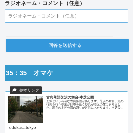
ラジオネーム・コメント（任意）
35：35 オマケ
古典落語芝浜の舞台-本芝公園
芝浜という有名な古典落語があります。芝浜の舞台、魚の
行商を行う亭主が財布を拾う砂浜が港区の芝にありまし
た。現在の本芝公園の辺りが芝浜にあたります。本芝公園
内には亭主の仕事場であった雑魚場跡を示す案内板
edokara.tokyo