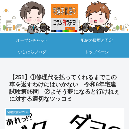
オープンチャット
配信の履歴と予定
いしはらブログ
トップページ
【251】①修理代を払ってくれるまでこの
車を返すわけにはいかない 令和6年宅建
試験第05問 ②よそう夢になると行けねぇ
に対する適切なツッコミ
宅建試験2024年