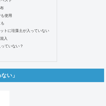
スベスト
布
でも使用
にも
ットに珪藻土が入っていない
混入
入っていない？
わない」