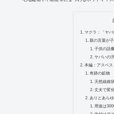
マクラ：「ヤバ
親の言葉が子
子供の語
ヤバいの
本編：アスベス
奇跡の鉱物
天然線維
丈夫で変
ありとあらゆ
用途は300