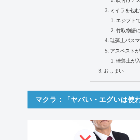
吹付けア
ミイラを包む
エジプト
竹取物語
珪藻土バスマ
アスベストが
珪藻土が
おしまい
マクラ：「ヤバい・エグいは使