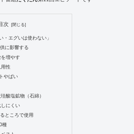
目次
い・エグいは使わない」
供に影響する
彙を増やす
汎用性
トやばい
状珪酸塩鉱物（石綿）
化しにくい
るところで使用
0種