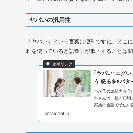
ヤバいの汎用性
「ヤバい」という言葉は便利ですね。どこに
れを使っていると語彙力が低下することは間
｢ヤバい･エグ
う 怒るを6パ
わが子の読解力を伸
かさんは「親が日頃
家族の会話で子供の
率先して使いたい心情を
president.jp