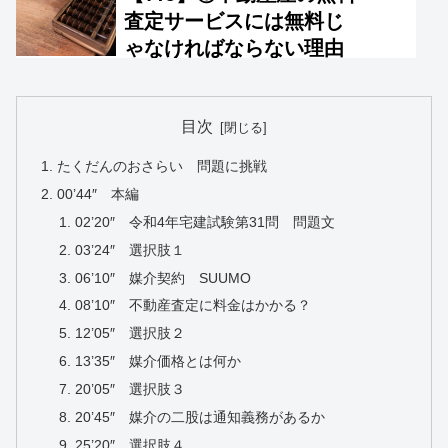
目次
たくだんのおさらい 問題に挑戦
00’44″ 本編
02’20″ 令和4年宅建試験第31問 問題文
03’24″ 選択肢１
06’10″ 媒介契約 SUUMO
08’10″ 不動産査定に料金はかかる？
12’05″ 選択肢２
13’35″ 媒介価格とは何か
20’05″ 選択肢３
20’45″ 媒介の二股は通知義務があるか
25’20″ 選択肢４