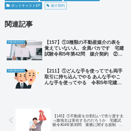
ポッドキャストEP
媒介契約
関連記事
【157】①3種類の不動産媒介の表を
宅建試験2022年
覚えていない人、全員バカです 宅建
試験令和5年第42問 媒介契約 ②コ
ンビニで売っている“ガルボ”が許せな
い
【211】①どんな手を使ってでも両手
宅建試験2023年
取引に持ち込んでやる あんな手やこ
んな手を使ってやる 令和5年宅建試
験第40問 媒介契約 ②グチ悪口の
ススメ、みんなで「クソが！」と叫ぼ
う
【145】①不動産を分割払いで売り渡す太
っ腹地主は実在するのだろうか 宅建試
験令和4年第30問 業務に関する規制 ②
お菓子メーカーにクレームを入れたら詰