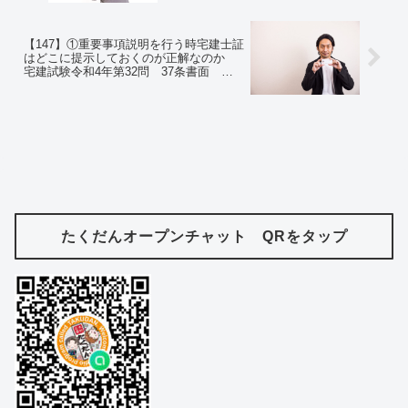
合せを送ってくるというのは都市伝説じ
ゃなかった
【147】①重要事項説明を行う時宅建士証
はどこに提示しておくのが正解なのか
宅建試験令和4年第32問 37条書面 ②
キン肉マン作者ゆでたまごのウィキペデ
ィアが面白すぎる件
たくだんオープンチャット QRをタップ