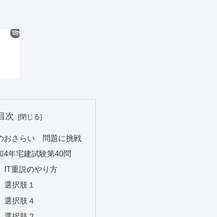
目次
のおさらい 問題に挑戦
和4年宅建試験第40問
0″ IT重説のやり方
0″ 選択肢１
0″ 選択肢４
5″ 選択肢２