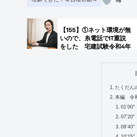
+6
たくだん
本編 令
01’0
07’2
08’4
10’1