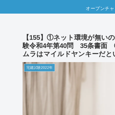
オープンチャ
【155】①ネット環境が無い
験令和4年第40問 35条書
ムラはマイルドヤンキーだと
宅建試験2022年