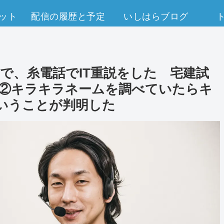
ット
配信の履歴と予定
いしはらブログ
ので、糸電話でIT重説をした 宅建試
面 ②キラキラネームを調べていたらキ
いうことが判明した