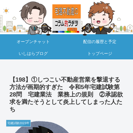
オープンチャット
配信の履歴と予定
いしはらブログ
トップページ
【198】①しつこい不動産営業を撃退する
方法が画期的すぎた 令和5年宅建試験第
28問 宅建業法 業務上の規則 ②承認欲
求を満たそうとして炎上してしまった人た
ち
宅建試験2023年