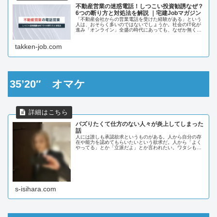
不動産営業の迷惑電話！しつこい投資勧誘なぜ？
6つの断り方と対処法を解説 ｜宅建Jobマガジン
「不動産会社からの営業電話を受けた経験がある」という
人は、おそらく多いのではないでしょうか。社会のIT化が
進み「オンライン」全盛の時代にあっても、なぜか無くな
らないのが、不動産会社からの営業電話です。 少し古いデ
ータにな
takken-job.com
35’20″ オマケ
バズりたくて仕方のない人々が炎上してしまった
話
人には誰しも承認欲求というものがある。人から自分の存
在や能力を認めてもらいたいという欲求だ。人から「よく
やってる」とか「立派だよ」とか言われたい。ワタシもそ
うである。こんな辺境のブログでも誰かが「良いねボタ
ン」を押してくれるととても嬉しい気...
s-isihara.com