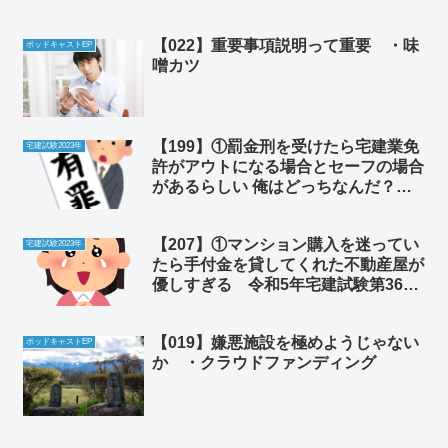
【022】重要事項説明って重要 ・味
ポッドキャストEP
噌カツ
【199】①罰金刑を受けたら宅建業免
宅建試験2023年
許がアウトになる場合とセーフの場合
があるらしい 俺はどっちなんだ？
令和5年宅建試験第29問 宅建業免
許 ②ある日気づいたら羽生結弦が離
【207】①マンション購入を迷ってい
婚していた 俺は結婚した事さえ何
宅建試験2023年
たら手付金を貸してくれた不動産屋が
も聞いていないぞ
優しすぎる 令和5年宅建試験第36
問 ②シウマイ弁当をどういう順序で
食べるかという重要な話
【019】嫌悪施設を極めようじゃない
ポッドキャストEP
か ・クラウドファンディング