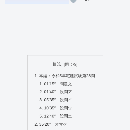
目次
本編：令和5年宅建試験第28問
01’15″ 問題文
01’40″ 設問ア
05’35″ 設問イ
10’35″ 設問ウ
12’40″ 設問エ
35’20″ オマケ