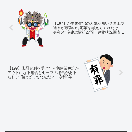
【197】①中古住宅の人気が無い？国土交
通省が最強の対応策を考えてくれたぞ
令和5年宅建試験第27問 建物状況調査
②ミルグラム実験で君の中のアイヒマン
を呼び起こす
【199】①罰金刑を受けたら宅建業免許が
アウトになる場合とセーフの場合がある
らしい 俺はどっちなんだ？ 令和5年宅
建試験第29問 宅建業免許 ②ある日気
づいたら羽生結弦が離婚していた 俺は
結婚した事さえ何も聞いていないぞ