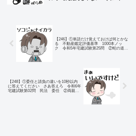
建試験第04問 民法 売買契約 ②
胃カメラ大腸カメラ壮絶体験記
【246】①単語だけ覚えておけば何とかな
る 不動産鑑定評価基準 1000本ノッ
ク 令和5年宅建試験第25問 ②蛇の道は
へび 敵を愛してしまった組織
【248】①委任と請負の違いを10秒以内
に答えてください さあ答えろ 令和6年
宅建試験第02問 民法 委任 ②両親と
遊園地に無銭侵入した話