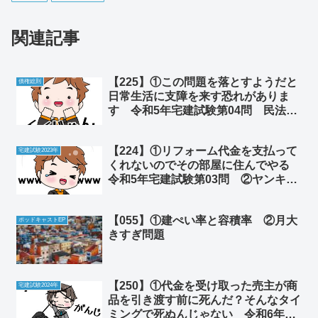
関連記事
【225】①この問題を落とすようだと
債権総則
日常生活に支障を来す恐れがありま
す 令和5年宅建試験第04問 民法
相殺 ②砂糖は神からの贈り物か そ
れとも悪魔の罠なのか
【224】①リフォーム代金を支払って
宅建試験2023年
くれないのでその部屋に住んでやる
令和5年宅建試験第03問 ②ヤンキー
芸能人の記事が辛辣すぎた
【055】①建ぺい率と容積率 ②月大
ポッドキャストEP
きすぎ問題
【250】①代金を受け取った売主が商
宅建試験2024年
品を引き渡す前に死んだ？そんなタイ
ミングで死ぬんじゃない 令和6年宅