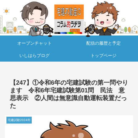
オープンチャット
配信の履歴と予定
いしはらブログ
トップページ
【247】①令和6年の宅建試験の第一問やり
ます 令和6年宅建試験第01問 民法 意
思表示 ②人間は無意識自動運転装置だっ
た
宅建試験2024年