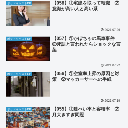
【058】①宅建を取って転職 ②
ポッドキャストEP
意識が高い人と高い系
2021.07.26
【057】①かぼちゃの馬車事件
ポッドキャストEP
②死語と言われたらショックな言
葉
2021.07.22
【056】①空室率上昇の原因と対
ポッドキャストEP
策 ②マッカーサーへの手紙
2021.07.19
【055】①建ぺい率と容積率 ②
ポッドキャストEP
月大きすぎ問題