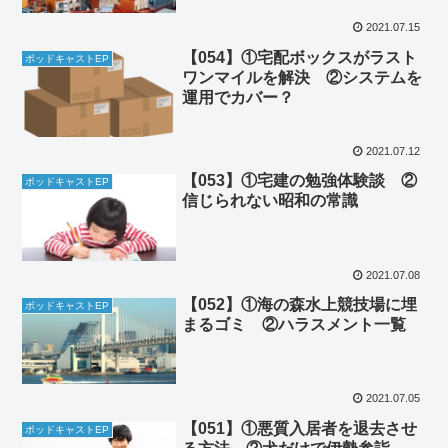
2021.07.15
【054】①宅配ボックスがラスト
ポッドキャストEP
ワンマイルを解決 ②システムを
運用でカバー？
2021.07.12
【053】①宅建の勉強体験談 ②
ポッドキャストEP
信じられない昭和の常識
2021.07.08
【052】①海の森水上競技場に埋
ポッドキャストEP
まるゴミ ②ハラスメント一覧
2021.07.05
【051】①悪質入居者を退去させ
ポッドキャストEP